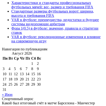
Характеристики и стандарты профессиональных
футбольных мячей: вес, размер и требования FIFA
Стандартные размеры футбольных ворот: ширина,
высота и требования FIFA
VAR в футболе: преимущества, недостатки и будущее
системы видеопомощи арбитрам
Фора 1(0.5) в футболе: значение, правила и стратегии
ставок
VAR в футболе: революционные изменения и влияние
на современную игру
Навигация по публикациям
Август 2026
Пн
Вт
Ср
Чт
Пт
Сб
Вс
1
2
3
4
5
6
7
8
9
10
11
12
13
14
15
16
17
18
19
20
21
22
23
24
25
26
27
28
29
30
31
« Июн
Спортивный опрос
Какой был итоговый счёт в матче Барселона - Манчестер